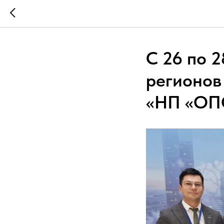
С 26 по 
регионо
«НП «ОП