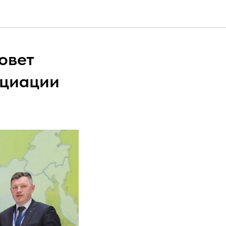
овет
циации