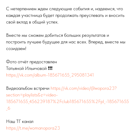
С нетерпением ждем следующие события и, надеемся, что
каждая участница будет продолжать преуспевать и вносить
свой вклад в общий успех.
Вместе мы сможем добиться больших результатов и
построить лучшее будущее для нас всех. Вперед, вместе мы
созидаем!
Фото отчёт предоставлен
Татьяной Ильичовой ❗️❗️❗️
https://vk.com/album-185671655_295081341
Видеоальбом встречи
https://vk.com/video/@wopora23?
section=playlists&z=video-
185671655_456239187%2Fclub185671655%2Fpl_-185671655
_6
Наш ТГ канал
https://t.me/womanopora23