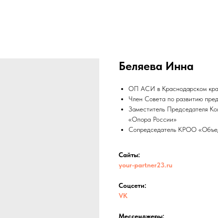
Беляева Инна
ОП АСИ в Краснодарском крае
Член Совета по развитию пред
Заместитель Председателя Ко
«Опора России»
Сопредседатель КРОО «Объед
Сайты:
your-partner23.ru
Соцсети:
VK
Мессенджеры: