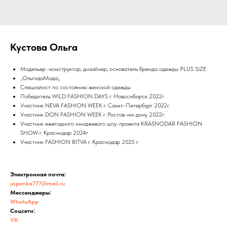
Кустова Ольга
Модельер -конструктор, дизайнер, основатель бренда одежды PLUS SIZE
,,ОльгидаМода,,
Специалист по состоянию женской одежды
Победитель WILD FASHION DAYS г. Новосибирск 2022г.
Участник NEVA FASHION WEEK г. Санкт-Петербург 2022г.
Участник DON FASHION WEEK г. Ростов-на-дону 2022г.
Участник ежегодного имиджевого шоу-проекта KRASNODAR FASHION
SHOW г. Краснодар 2024г
Участник FASHION BITVA г. Краснодар 2025 г.
Электронная почта:
uspenka777@mail.ru
Мессенджеры:
WhatsApp
Соцсети:
VK